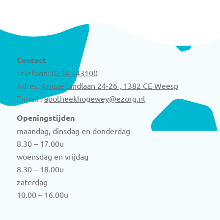
Contact
Telefoon:
0294 743100
Adres:
Amstellandlaan 24-26 , 1382 CE Weesp
E-mail :
apotheekhogewey@ezorg.nl
Openingstijden
maandag, dinsdag en donderdag
8.30 – 17.00u
woensdag en vrijdag
8.30 – 18.00u
zaterdag
10.00 – 16.00u