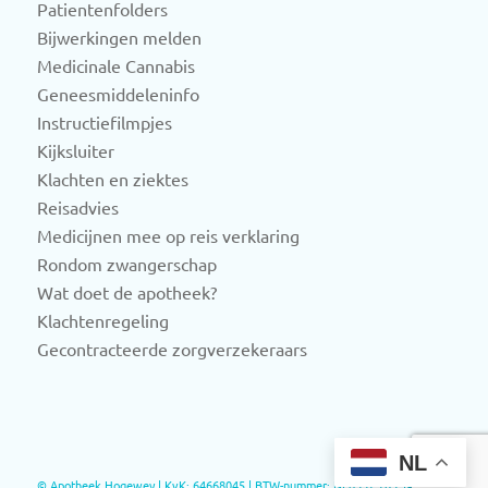
Patientenfolders
Bijwerkingen melden
Medicinale Cannabis
Geneesmiddeleninfo
Instructiefilmpjes
Kijksluiter
Klachten en ziektes
Reisadvies
Medicijnen mee op reis verklaring
Rondom zwangerschap
Wat doet de apotheek?
Klachtenregeling
Gecontracteerde zorgverzekeraars
NL
© Apotheek Hogewey | KvK: 64668045 | BTW-nummer: NL8557.703.14.B.01