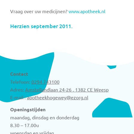
Vraag over uw medicijnen?
www.apotheek.nl
Herzien september 2011.
Contact
Telefoon:
0294 743100
Adres:
Amstellandlaan 24-26 , 1382 CE Weesp
E-mail :
apotheekhogewey@ezorg.nl
Openingstijden
maandag, dinsdag en donderdag
8.30 – 17.00u
woensdag en vrijdag